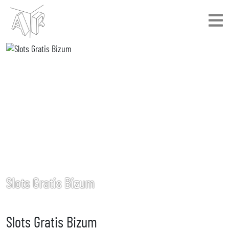
Slots Gratis Bizum
Slots Gratis Bizum