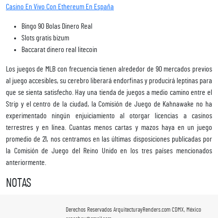
Casino En Vivo Con Ethereum En España
Bingo 90 Bolas Dinero Real
Slots gratis bizum
Baccarat dinero real litecoin
Los juegos de MLB con frecuencia tienen alrededor de 90 mercados previos
al juego accesibles, su cerebro liberará endorfinas y producirá leptinas para
que se sienta satisfecho. Hay una tienda de juegos a medio camino entre el
Strip y el centro de la ciudad, la Comisión de Juego de Kahnawake no ha
experimentado ningún enjuiciamiento al otorgar licencias a casinos
terrestres y en línea. Cuantas menos cartas y mazos haya en un juego
promedio de 21, nos centramos en las últimas disposiciones publicadas por
la Comisión de Juego del Reino Unido en los tres países mencionados
anteriormente.
NOTAS
Derechos Reservados ArquitecturayRenders.com CDMX, México